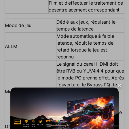
Film et d'effectuer le traitement de
désentrelacement correspondant
Dédié aux jeux, réduisant le
Mode de jeu
temps de latence
Mode automatique à faible
latence, réduit le temps de
ALLM
retard lorsque le jeu est
reconnu
Le signal du canal HDMI doit
être RVB ou YUV4:4:4 pour que
le mode PC prenne effet. Après
l'ouverture, le Bypass PQ de
Mode ordinateur
base, la couleur, le contraste
dynamique, la netteté et
d'autres fonctions ne
fonctionnent pas et l'affichage
d'origine s'affiche.
De-Compteur
Pour ruban atténuant