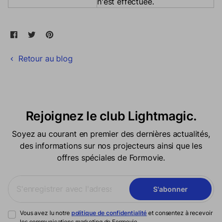
n'est effectuée.
Partager sur Facebook
Ouvre dans une nouvelle fenêtre.
Tweeter sur Twitter
Ouvre dans une nouvelle fenêtre.
Épingler sur Pinterest
Ouvre dans une nouvelle fenêtre.
Retour au blog
Rejoignez le club Lightmagic.
Soyez au courant en premier des dernières actualités,
des informations sur nos projecteurs ainsi que les
offres spéciales de Formovie.
S'abonner
Vous avez lu notre
politique de confidentialité
et consentez à recevoir
les communications marketing de Formovie.