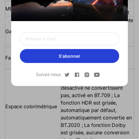
Estimation de mouvement,
MEMC
compensation de mouvement
Sélectionnez la plage complète
(0-255) ou limite (16-235),
Gamme RVB HDMI
l'écran de la plage complète
deviendra plus lumineux
Après ouverture, réduisez le
S'abonner
Faible lumière bleue
rapport de lumière bleue,
l'image devient jaune
Conversion de l'espace
Suivez-nous
colorimétrique, SDR auto et
désactivé ne convertissent
pas, activé en BT.709 ; La
fonction HDR est grisée,
Espace colorimétrique
automatique par défaut,
automatiquement convertie en
BT.2020 ; La fonction Dolby
est grisée, aucune conversion