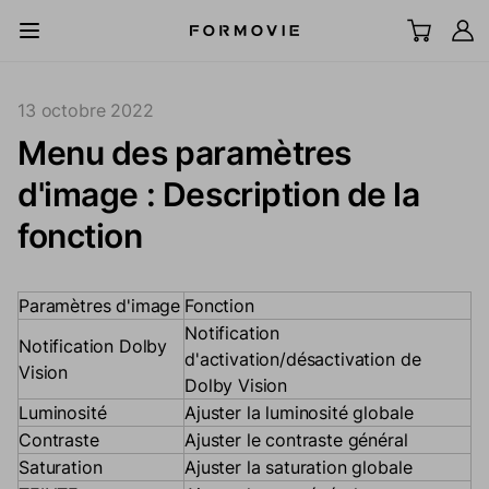
Aller au contenu
All Scenes
13 octobre 2022
Menu des paramètres
TV laser UST
d'image : Description de la
LCD Projector
fonction
Écran
Paramètres d'image
Fonction
Notification
Accessoires
Notification Dolby
d'activation/désactivation de
Vision
Dolby Vision
Explorer
Luminosité
Ajuster la luminosité globale
Contraste
Ajuster le contraste général
Support
Saturation
Ajuster la saturation globale