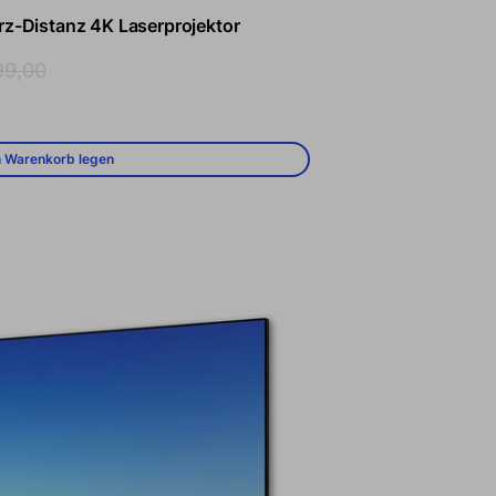
z-Distanz 4K Laserprojektor
rer Preis
99,00
n Warenkorb legen