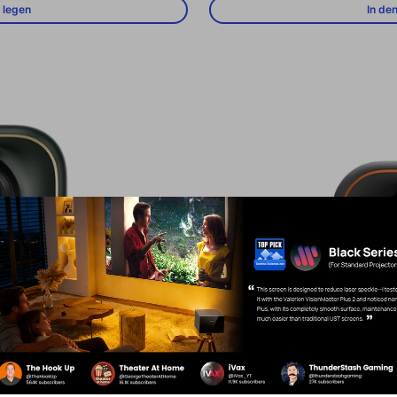
 legen
In de