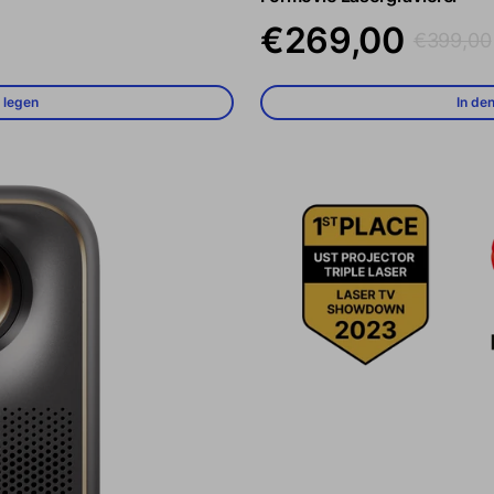
Verkaufspreis
Regulärer 
€269,00
€399,00
 legen
In de