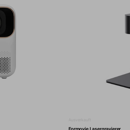
Ausverkauft
Formovie Lasergravierer