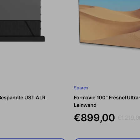
Sparen
 Gespannte UST ALR
Formovie 100'' Fresnel Ult
Verkaufspreis
Regulärer 
Leinwand
€899,00
€1.219,0