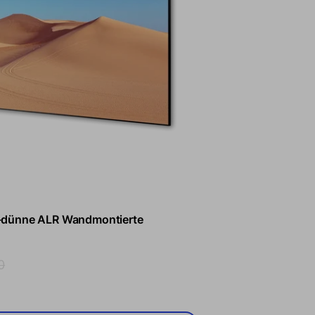
ra-dünne ALR Wandmontierte
Preis
0