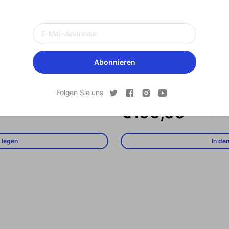
Abonnieren
Ausverkauft
Xming Episode One Google 
Folgen Sie uns
Verkaufspreis
Regulärer P
€199,00
€299,00
 legen
In de