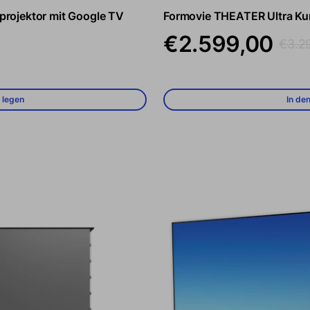
rojektor mit Google TV
Formovie THEATER Ultra Kur
Verkaufspreis
Regulä
€2.599,00
€3.2
 legen
In de