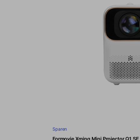
Sparen
Formovie Xming Mini Projector Q1 SE