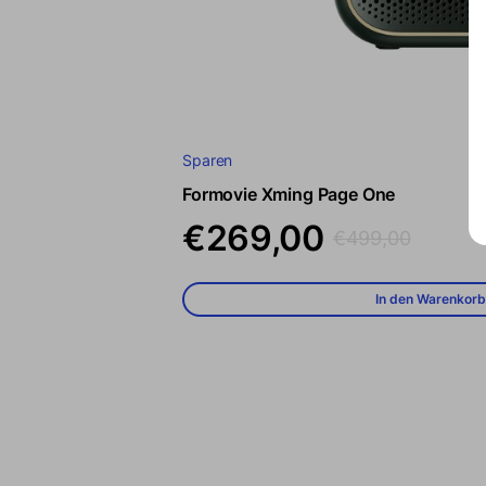
Sparen
Formovie Xming Page One
Verkaufspreis
Regulärer Preis
€269,00
€499,00
In den Warenkorb