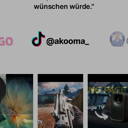
 Trotzdem arbeitet die Maschine bemerk
s Design dieses Projektors gefällt mir wi
Netflix und alle Ihre Apps."
wünschen würde."
Projektor ist."