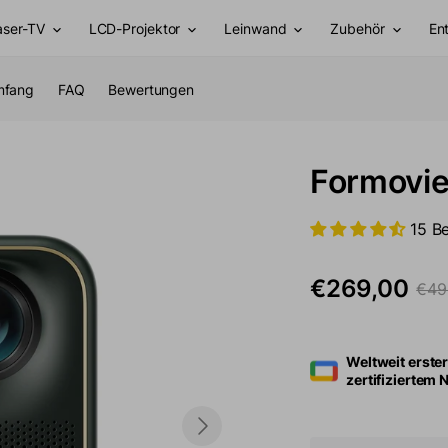
aser-TV
LCD-Projektor
Leinwand
Zubehör
En
mfang
FAQ
Bewertungen
Formovi
15 B
€269,00
€49
Verkaufspreis
Regu
Weltweit erste
zertifiziertem N