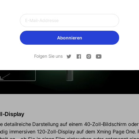
Abonnieren
Folgen Sie uns
rfektion
auf höchstem Niveau. Die Kombination aus gestochen scharfe
 von 2000:1 und HDR10-Dekodierungsunterstützung sorgt für