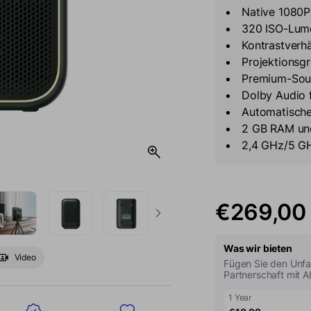
Native 1080P
320 ISO-Lume
Kontrastverhä
Projektionsgr
Premium-Sou
Dolby Audio 
Automatische
2 GB RAM und
2,4 GHz/5 GH
€269,00
Was wir bieten
Video
Fügen Sie den Unfal
Partnerschaft mit A
1 Year