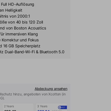
 Full HD-Auflösung
n Helligkeit
ltnis von 2000:1
öße von 40 bis 120 Zoll
nd von Boston Acoustics
für immersiven Klang
 Korrektur und Fokus
 16 GB Speicherplatz
z Dual-Band-Wi-Fi & Bluetooth 5.0
Abdeckung ansehen
lschutz hinzu, angeboten von Xcotton (in
IG).
2 Years
3 Years