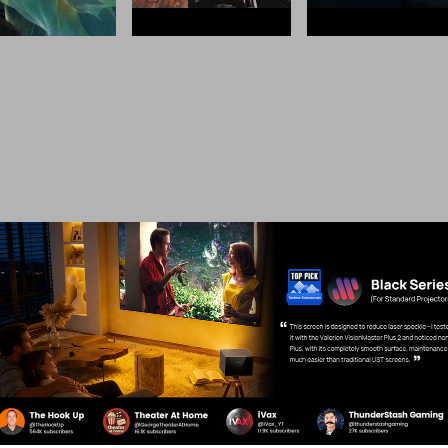
OpenTecno
Jokesta
Learn More