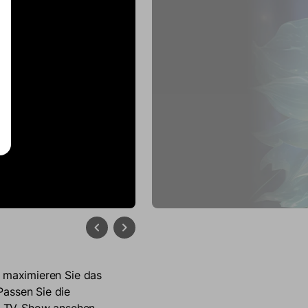
r 1080P-Auflösung, ultra-
 eine lebendige und