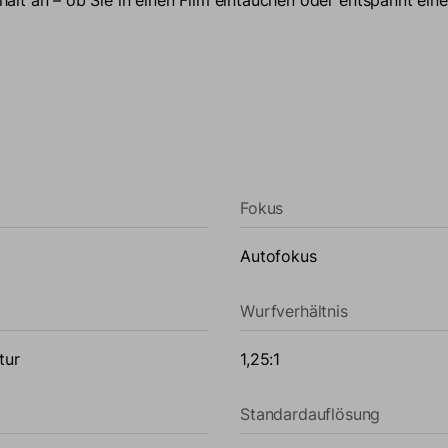
ung mit tiefen Schwarztönen, leuchtenden Weißtönen und bee
Fokus
Autofokus
Wurfverhältnis
tur
1,25:1
Standardauflösung