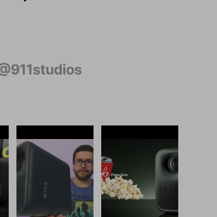
enswert leise.
rklich gut."