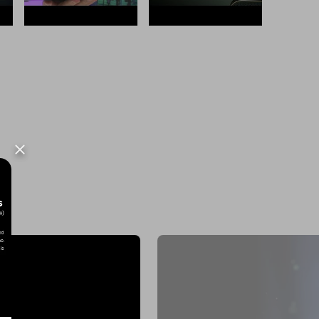
Carlos Correia
MissingTech