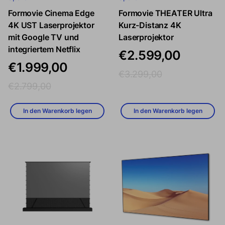
Formovie Cinema Edge
Formovie THEATER Ultra
Verkaufspreis
Regulärer Preis
Verkaufspreis
Regulärer P
4K UST Laserprojektor
Kurz-Distanz 4K
mit Google TV und
Laserprojektor
integriertem Netflix
€2.599,00
€1.999,00
€3.299,00
€2.799,00
In den Warenkorb legen
In den Warenkorb legen