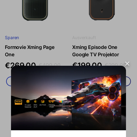
Sparen
Ausverkauft
Formovie Xming Page
Xming Episode One
Verkaufspreis
Regulärer Preis
Verkaufspreis
Regulärer Prei
One
Google TV Projektor
€269,00
€199,00
€499,00
€299,00
In den Warenkorb legen
In den Warenkorb legen