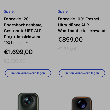
Sparen
Sparen
Formovie 120''
Formovie 100'' Fresnel
Verkaufspreis
Regulärer Prei
Bodenhochziehbare,
Ultra-dünne ALR
Verkaufspreis
Regulärer Preis
Gespannte UST ALR
Wandmontierte Leinwand
Projektionsleinwand
€899,00
€1.219,00
€1.699,00
€2.699,00
In den Warenkorb legen
In den Warenkorb legen