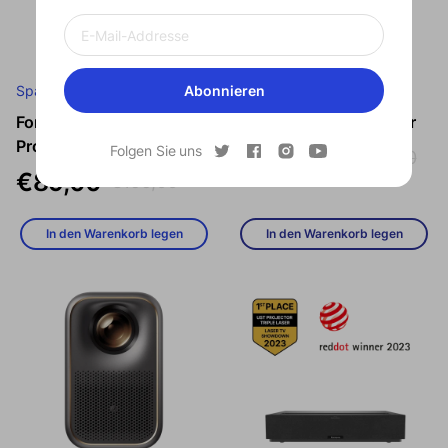
Sparen
Ausverkauft
Abonnieren
Formovie Xming Mini
Formovie Lasergravierer
Verkaufspreis
Regulärer Preis
Verkaufspreis
Regulärer Prei
Projector Q1 SE
Folgen Sie uns
€269,00
€399,00
€89,00
€199,00
In den Warenkorb legen
In den Warenkorb legen