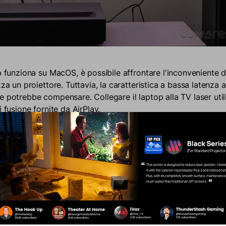
p funziona su MacOS, è possibile affrontare l'inconveniente d
zza un proiettore. Tuttavia, la caratteristica a bassa latenza
e potrebbe compensare. Collegare il laptop alla TV laser uti
i fusione fornite da AirPlay.
 un bastone da streaming
o una scatola di streaming è un gadget che si collega a TV 
a HDMI, che consente di connetterti a Internet e trasmettere 
ome Amazon Prime e Netflix. Ci sono una varietà di questi 
indi abbiamo ridotto le opzioni ai primi 3, secondo una revis
lente tecnologico
.