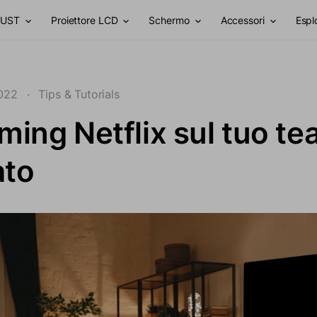
r UST
Proiettore LCD
Schermo
Accessori
Espl
022
·
Tips & Tutorials
ming Netflix sul tuo te
ato