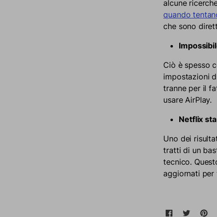
alcune ricerch
quando tentano
che sono diret
Impossibil
Ciò è spesso co
impostazioni di
tranne per il f
usare AirPlay.
Netflix st
Uno dei risulta
tratti di un ba
tecnico. Questo 
aggiornati per f
Condividi 
Si apre in u
Tweet 
Si apre
Pi
Si