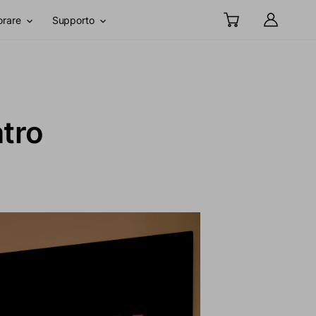
orare
Supporto
atro