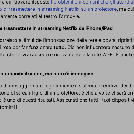
e a cui trovare risposte
I problemi più comuni che gli utenti 
 di trasmettere in streaming Netflix su un proiettore
, ma qu
tamente correlati al teatro Formovie.
e trasmettere in streaming Netflix da iPhone/iPad
rrelato ai limiti dell'impostazione della rete e dovrai ripristi
 rete per far funzionare tutto. Ciò non influenzerà nessuno de
atto che dovrai accedere nuovamente alla rete Wi-Fi. È anche 
a suonando il suono, ma non c'è immagine
ti di non aggiornare regolarmente il sistema operativo dei dis
stone di streaming o di un proiettore, è che a volte ci sarà u
è uno di questi risultati. Assicurati che tutti i tuoi dispositiv
ornirti il
su Facebook
na nuova finestra.
su Twitter
 in una nuova finestra.
n su Pinterest
 apre in una nuova finestra.