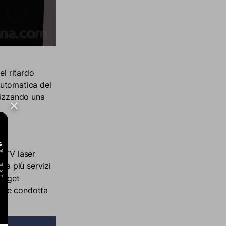
el ritardo
 automatica del
lizzando una
e TV laser
da più servizi
gadget
ione condotta