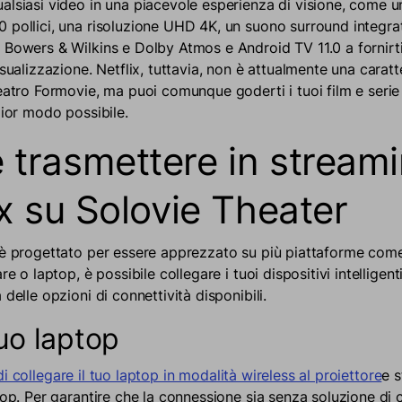
alsiasi video in una piacevole esperienza di visione, come 
 pollici, una risoluzione UHD 4K, un suono surround integrat
 Bowers & Wilkins e Dolby Atmos e Android TV 11.0 a fornirti 
isualizzazione. Netflix, tuttavia, non è attualmente una caratt
eatro Formovie, ma puoi comunque goderti i tuoi film e serie p
lior modo possibile.
trasmettere in stream
ix su Solovie Theater
 è progettato per essere apprezzato su più piattaforme come
re o laptop, è possibile collegare i tuoi dispositivi intelligent
 delle opzioni di connettività disponibili.
tuo laptop
i collegare il tuo laptop in modalità wireless al proiettore
e 
top. Per garantire che la connessione sia senza soluzione di c