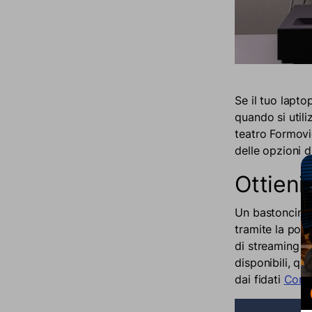
Se il tuo lapto
quando si utili
teatro Formovi
delle opzioni d
Ottieni
Un bastoncino 
tramite la port
di streaming c
disponibili, qu
dai fidati
Consu