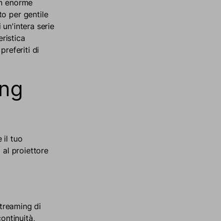
un enorme
o per gentile
un'intera serie
eristica
referiti di
ing
 il tuo
i al proiettore
streaming di
ontinuità,