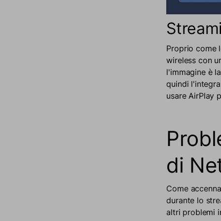
Streami
Proprio come l
wireless con un
l'immagine è l
quindi l'integr
usare AirPlay 
Probl
di Net
Come accennato
durante lo stre
altri problemi 