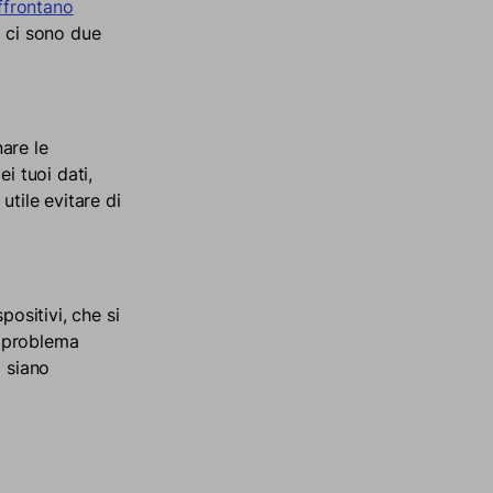
affrontano
i ci sono due
nare le
i tuoi dati,
utile evitare di
positivi, che si
n problema
i siano