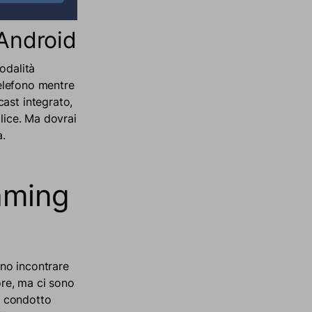
 Android
odalità
telefono mentre
ast integrato,
lice. Ma dovrai
.
aming
no incontrare
ore, ma ci sono
ha condotto