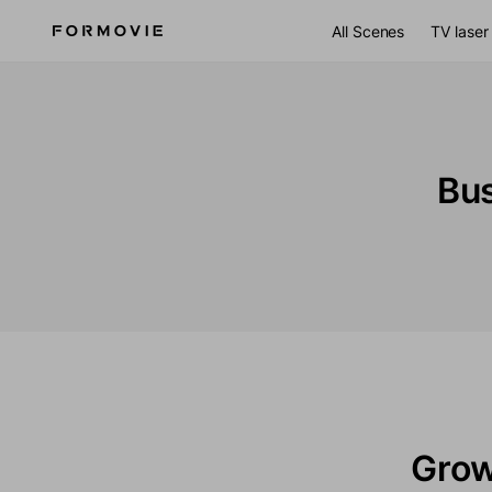
Vai al contenuto
All Scenes
TV lase
Bus
Grow