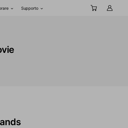
orare
Supporto
ovie
rands