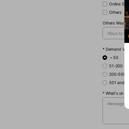
Online Sal
Others
Others Ways t
*
Demand Vol
＜50
51-200
200-500
501 and a
*
What's on y