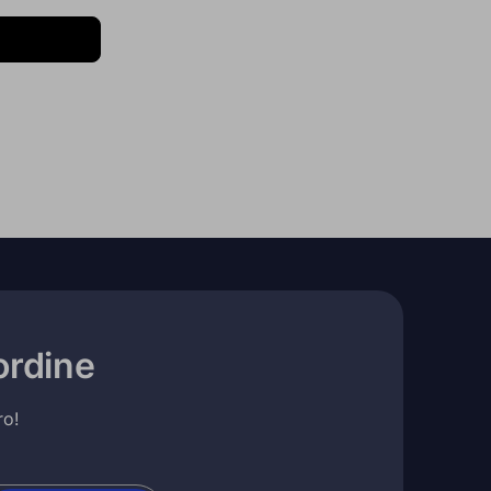
ordine
ro!