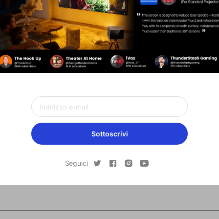
es
o Collaborate
ume/month(pcs）
Sottoscrivi
bove
our mind?
Seguici