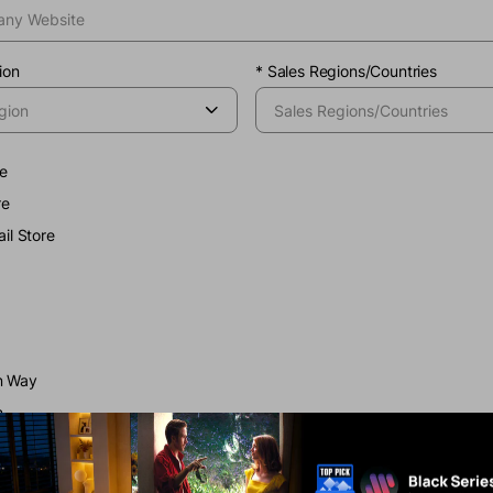
ion
*
Sales Regions/Countries
e
re
ail Store
on Way
n