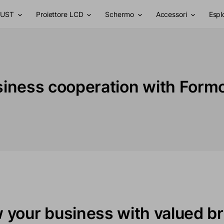
r UST
Proiettore LCD
Schermo
Accessori
Espl
iness cooperation with Form
 your business with valued b