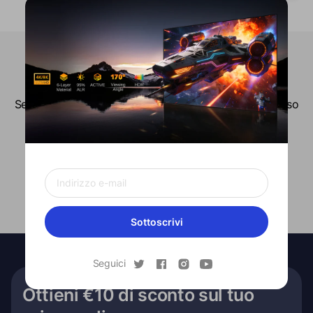
Altre domande
Se hai ulteriori domande, fai click sul pulsante in basso
per contattare Formovie o inviare un'e-mail
direttamente a
service@formovie.com
Contattaci
Sottoscrivi
Seguici
Ottieni €10 di sconto sul tuo