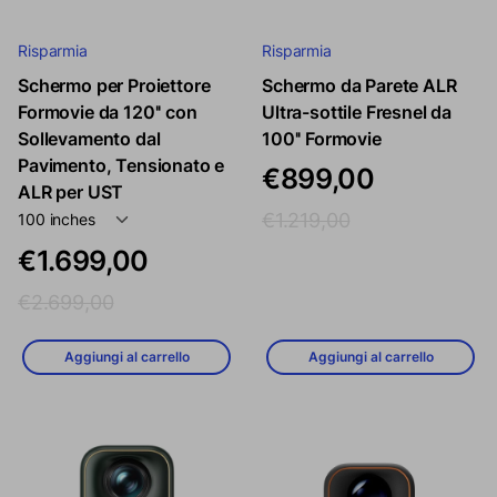
Risparmia
Risparmia
Schermo per Proiettore
Schermo da Parete ALR
Prezzo di vendita
Prezzo regola
Formovie da 120'' con
Ultra-sottile Fresnel da
Prezzo di vendita
Prezzo regolare
Sollevamento dal
100'' Formovie
Pavimento, Tensionato e
€899,00
ALR per UST
€1.219,00
€1.699,00
€2.699,00
Aggiungi al carrello
Aggiungi al carrello