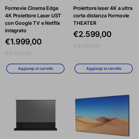
Formovie Cinema Edge
Proiettore laser 4K a ultra
Prezzo di vendita
Prezzo regolare
Prezzo di vendita
Prezzo reg
4K Proiettore Laser UST
corta distanza Formovie
con Google TV e Netflix
THEATER
integrato
€2.599,00
€1.999,00
€3.299,00
€2.799,00
Aggiungi al carrello
Aggiungi al carrello