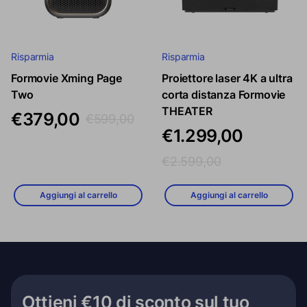
Risparmia
Risparmia
Formovie Xming Page
Proiettore laser 4K a ultra
Prezzo di vendita
Prezzo regolare
Prezzo di vendita
Prezzo rego
Two
corta distanza Formovie
THEATER
€379,00
€599,00
€1.299,00
€2.599,00
Aggiungi al carrello
Aggiungi al carrello
Ottieni €10 di sconto sul tuo