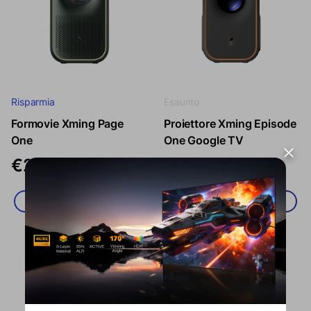
Risparmia
Esaurito
Formovie Xming Page
Proiettore Xming Episode
Prezzo di vendita
Prezzo regolare
Prezzo di vendita
Prezzo regolar
One
One Google TV
€269,00
€199,00
€499,00
€299,00
Aggiungi al carrello
Aggiungi al carrello