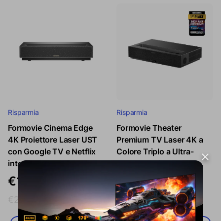
Risparmia
Risparmia
Formovie Cinema Edge
Formovie Theater
Prezzo di vendita
Prezzo regolare
Prezzo di vendita
Prezzo reg
4K Proiettore Laser UST
Premium TV Laser 4K a
con Google TV e Netflix
Colore Triplo a Ultra-
integrato
Corto Raggio
€1.999,00
€2.999,00
€2.799,00
€3.799,00