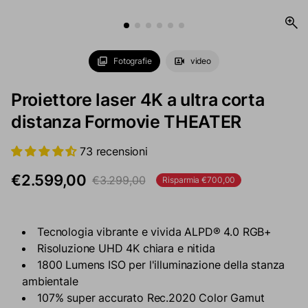
Fotografie
video
Proiettore laser 4K a ultra corta
distanza Formovie THEATER
73 recensioni
€2.599,00
€3.299,00
Risparmia €700,00
Prezzo di vendita
Prezzo regolare
Tecnologia vibrante e vivida ALPD® 4.0 RGB+
Risoluzione UHD 4K chiara e nitida
1800 Lumens ISO per l'illuminazione della stanza
ambientale
107% super accurato Rec.2020 Color Gamut