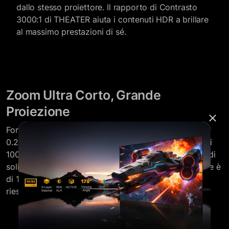
dallo stesso proiettore. Il rapporto di Contrasto
3000:1 di THEATER aiuta i contenuti HDR a brillare
al massimo prestazioni di sé.
Zoom Ultra Corto, Grande
Proiezione
Formovie THEATER ha una funzione di proiezione di
0.23:1, che gli consente di proiettare una proiezione di
100 pollici con una distanza di proiezione ultra corta di
soli 9 pollici. La sua dimensione massima di proiezione è
di 150 pollici. Grazie all'installazione facile, THEATER
riesci a godere ovunque in casa.