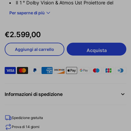
Il 1 ° Dolby Vision & Atmos Ust Proiettore del
mondo
Per saperne di più
Allm + Memc per il gioco più fluido
Dimensione dello schermo del proiettore
massimo da 150 pollici
€2.599,00
Design del suono su misura di Bowers & Wilkins
Certificato Android TV 11.0
Aggiungi al carrello
Acquista
ora
Informazioni di spedizione
Spedizione gratuita
Prova di 14 giorni