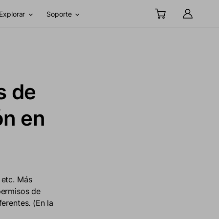
Explorar
Soporte
s de
ón en
 etc. Más
permisos de
erentes. (En la