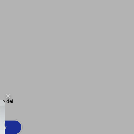
to del
ibir