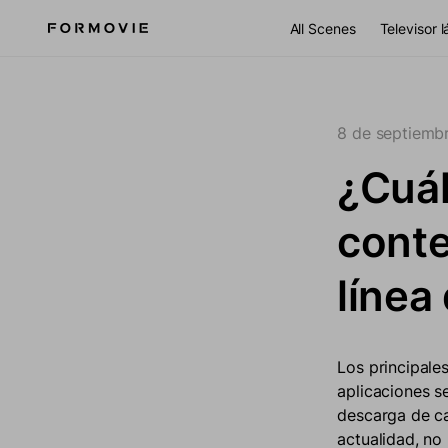
Ir al contenido
All Scenes
Televisor 
8 de septiemb
¿Cuál
conte
línea
Los principale
aplicaciones s
descarga de ca
actualidad, no