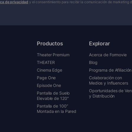
tica de privacidad
y el consentimiento para recibir la comunicación de marketing 
Productos
Explorar
Theater Premium
Acerca de Formovie
THEATER
Blog
Cinema Edge
Programa de Afiliación
Page One
Colaboración con
Medios y Influencers
Episode One
Oportunidades de Ven
Pantalla de Suelo
y Distribución
Elevable de 120''
Pantalla de 100”
Montada en la Pared