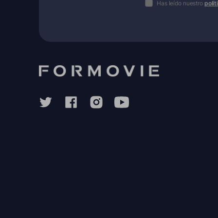
Has leído nuestro
polí