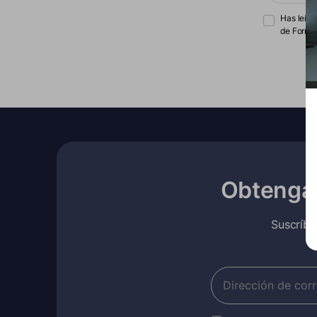
Has leído
de Formo
Obtenga 
Suscríba