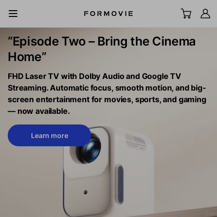
Ir al contenido
“Episode Two – Bring the Cinema
All Scenes
Home”
Televisor láser UST
FHD Laser TV with Dolby Audio and Google TV
Streaming. Automatic focus, smooth motion, and big-
Proyector LCD
screen entertainment for movies, sports, and gaming
— now available.
Pantalla
Learn more
Accesorios
Explorar
Soporte