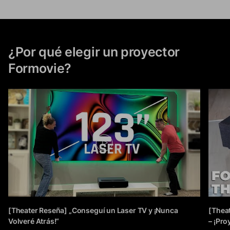
¿Por qué elegir un proyector
Formovie?
[Theater Reseña] „Conseguí un Laser TV y ¡Nunca
[Thea
Volveré Atrás!“
– ¡Pro