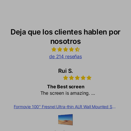
Deja que los clientes hablen por
nosotros
de 214 reseñas
Rui S.
The Best screen
The screen is amazing.
The colors are vibrant, and all equipment is of
very good quality.
 Triple Color Laser TV
Formovie 100'' Fresnel Ultra-thin ALR Wall Mounted Screen