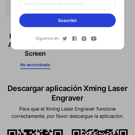
Suscribir
Formovie 100''
Fresnel Ultra-thin
Síguenos en
ALR Wall Mounted
Screen
No encontrado
Descargar aplicación Xming Laser
Engraver
Para que el Xming Laser Engraver funcione
correctamente, por favor descargue la aplicación.