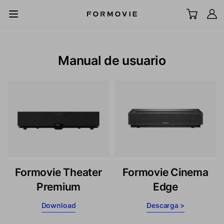
Ir al contenido
All Scenes
Manual de usuario
Televisor láser UST
Proyector LCD
Pantalla
Accesorios
Formovie Theater
Formovie Cinema
Explorar
Premium
Edge
Download
Descarga >
Soporte