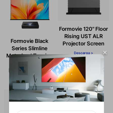
Formovie 120'' Floor
Rising UST ALR
Formovie Black
Projector Screen
Series Slimline
Descarga >
Motorized Tension
Drop Down ALR
Projector Screen
Download >