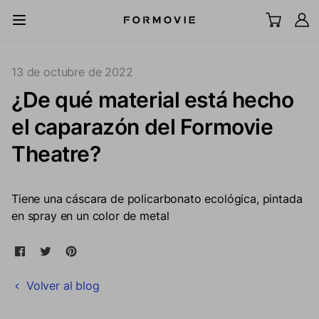
Ir al contenido
All Scenes
13 de octubre de 2022
¿De qué material está hecho
Televisor láser UST
el caparazón del Formovie
Proyector LCD
Theatre?
Pantalla
Tiene una cáscara de policarbonato ecológica, pintada
en spray en un color de metal
Accesorios
Compartir en Facebook
Se abre en una nueva ventana.
Tweet en Twitter
Se abre en una nueva ventana.
Pin en Pinterest
Se abre en una nueva ventana.
Explorar
Volver al blog
Soporte