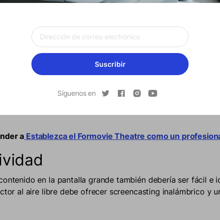
e Ansi Lumen en
Este artículo
.
e configurar
onamiento el proyector portátil debería ser tan fácil como l
u bolso. Será muy inconveniente si el proyector que compra
Suscribir
en un trípode, así que asegúrese de que su proyector funci
 coloque en cualquier superficie plana aleatoria. La correcc
 una gran característica, y al igual que el proyector Formovi
Síguenos en
omático simplifica aún más.
nder a
Establezca el Formovie Theatre como un profesion
ividad
contenido en la pantalla grande también debería ser fácil e 
ector al aire libre debe ofrecer screencasting inalámbrico y 