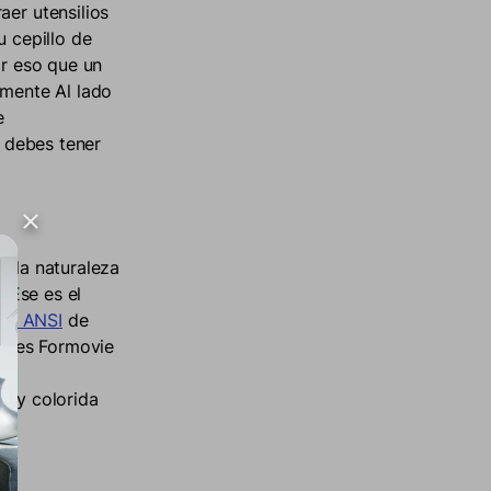
aer utensilios
u cepillo de
or eso que un
amente Al lado
e
e debes tener
e la naturaleza
. Ese es el
es ANSI
de
tores Formovie
a y colorida