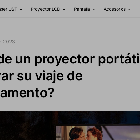
láser UST
Proyector LCD
Pantalla
Accesorios
e 2023
e un proyector portáti
ar su viaje de
amento?