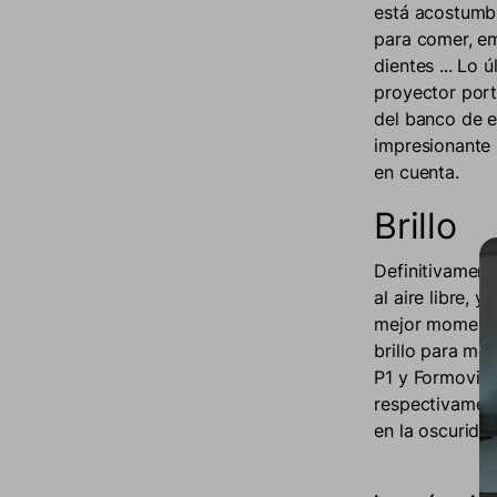
está acostumbr
para comer, em
dientes ... Lo
proyector port
del banco de e
impresionante p
en cuenta.
Brillo
Definitivament
al aire libre, 
mejor momento
brillo para mo
P1 y Formovie 
respectivament
en la oscuridad