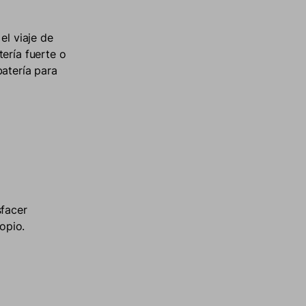
el viaje de
ería fuerte o
batería para
sfacer
opio.