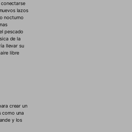
 conectarse
 nuevos lazos
elo nocturno
unas
 el pescado
sica de la
ía llevar su
aire libre
ara crear un
cas como una
rande y los