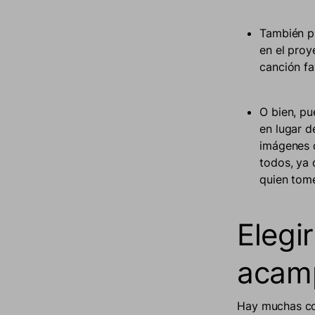
También pu
en el proy
canción fa
O bien, pu
en lugar d
imágenes d
todos, ya 
quien tome
Elegi
acam
Hay muchas cos