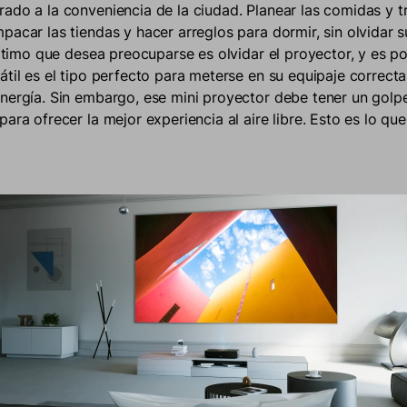
ado a la conveniencia de la ciudad. Planear las comidas y tr
pacar las tiendas y hacer arreglos para dormir, sin olvidar s
 último que desea preocuparse es olvidar el proyector, y es p
átil es el tipo perfecto para meterse en su equipaje correct
nergía. Sin embargo, ese mini proyector debe tener un golp
ara ofrecer la mejor experiencia al aire libre. Esto es lo qu
e pasarás la mayor parte del día disfrutando del esplendor d
y cuando el sol se ponga, el cielo nocturno también cobra vida
 para sacar el proyector.
Debe ofrecer al menos 500 lúmen
strar una imagen brillante bajo el cielo nocturno. Los proyec
Dice alcanzan el brillo máximo en 800 y 700 lúmenes ANSI
e, lo que es más que suficiente para una exhibición inmersiv
.