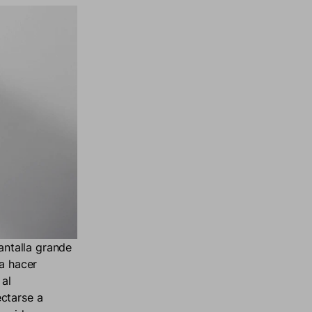
ntalla grande
ía hacer
 al
ectarse a