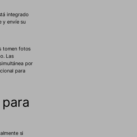
stá integrado
e y envíe su
os tomen fotos
no. Las
simultánea por
cional para
 para
almente si