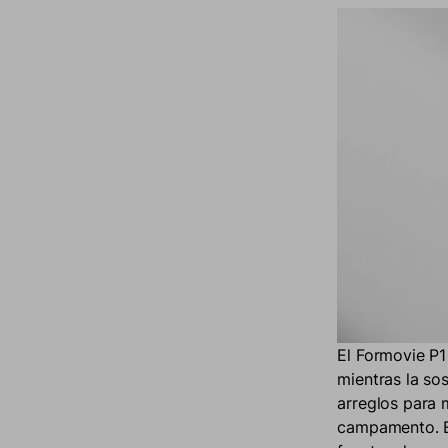
El Formovie P
mientras la so
arreglos para m
campamento. Es