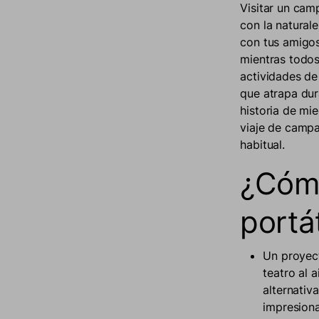
Visitar un ca
con la natural
con tus amigos 
mientras todos 
actividades de
que atrapa dur
historia de mie
viaje de campam
habitual.
¿Cómo
portát
Un proyect
teatro al 
alternativ
impresiona