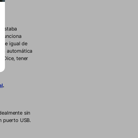
o estaba
 funciona
one igual de
ión automática
e Dice, tener
al
.
idealmente sin
un puerto USB.