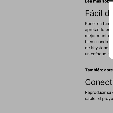
Lea más sobr
Fácil d
Poner en funci
apretando en s
mejor montado 
bien cuando se
de Keystone es
un enfoque aut
También: apre
Conect
Reproducir su 
cable. El proy