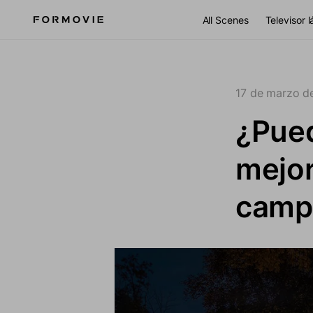
Ir al contenido
All Scenes
Televisor 
17 de marzo d
¿Pued
mejor
camp