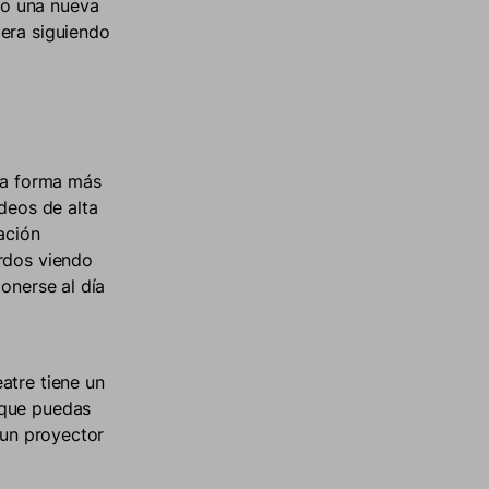
do una nueva
dera siguiendo
 la forma más
ideos de alta
ación
erdos viendo
onerse al día
atre tiene un
 que puedas
 un proyector