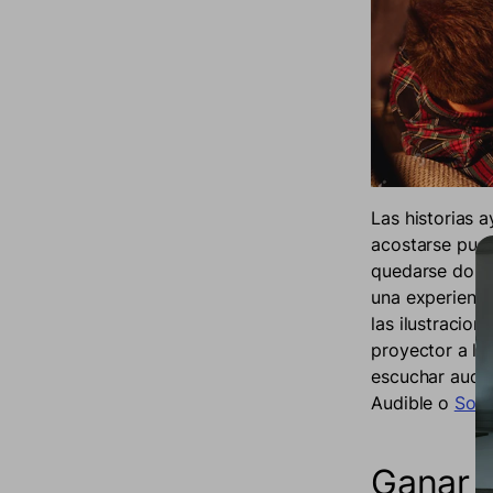
Las historias a
acostarse pued
quedarse dormi
una experienci
las ilustracion
proyector a la
escuchar audio
Audible o
Soni
Ganar 