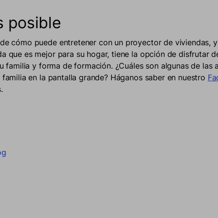
 posible
 de cómo puede entretener con un proyector de viviendas, 
da que es mejor para su hogar, tiene la opción de disfrutar d
 su familia y forma de formación. ¿Cuáles son algunas de las 
u familia en la pantalla grande? Háganos saber en nuestro
Fa
.
en Facebook
una nueva ventana.
en Twitter
e en una nueva ventana.
n en Pinterest
e abre en una nueva ventana.
og