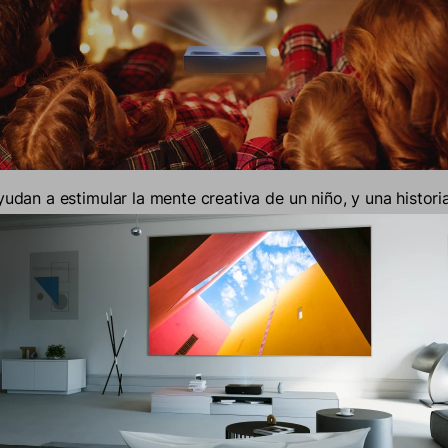
yudan a estimular la mente creativa de un niño, y una histori
e ser una excelente manera de ayudar a los niños a termina
dos. Los audiolibros han hecho de las historias de la hora 
a que tanto los niños como los adultos pueden disfrutar jun
es se verán mucho mejor en una pantalla grande si decide uti
 hora de acostarse. Con los altavoces incorporados de su p
libros completos en línea en aplicaciones de transmisión co
dos de la BBC
.
nuevas habilidades