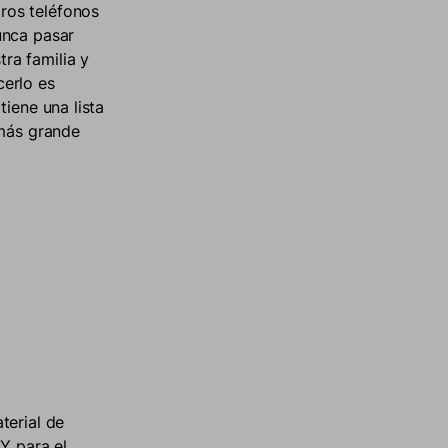
ros teléfonos
unca pasar
ra familia y
cerlo es
iene una lista
 más grande
terial de
Y para el