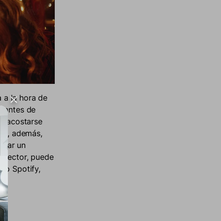
a a la hora de
r antes de
de acostarse
tos, además,
lizar un
royector, puede
mo Spotify,