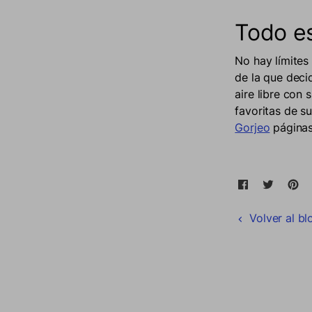
Todo es
No hay límites
de la que deci
aire libre con
favoritas de s
Gorjeo
páginas
Compartir 
Se abre en 
Tweet 
Se abr
Pi
S
Volver al bl