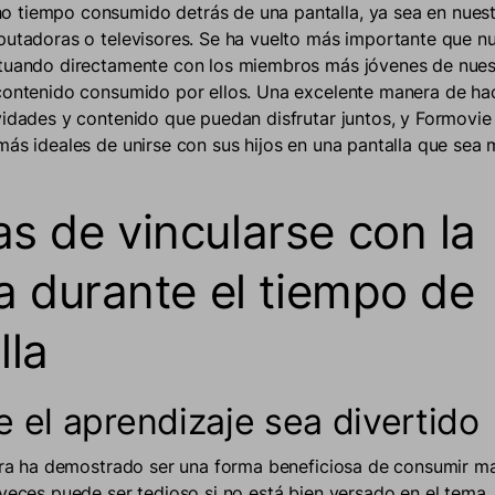
 tiempo consumido detrás de una pantalla, ya sea en nuest
putadoras o televisores. Se ha vuelto más importante que n
tuando directamente con los miembros más jóvenes de nuest
contenido consumido por ellos. Una excelente manera de ha
vidades y contenido que puedan disfrutar juntos, y Formovie t
más ideales de unirse con sus hijos en una pantalla que sea
s de vincularse con la
ia durante el tiempo de
lla
 el aprendizaje sea divertido
tura ha demostrado ser una forma beneficiosa de consumir ma
 veces puede ser tedioso si no está bien versado en el tema. 