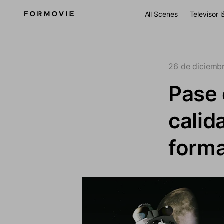
Ir al contenido
All Scenes
Televisor 
26 de diciemb
Pase 
calid
form