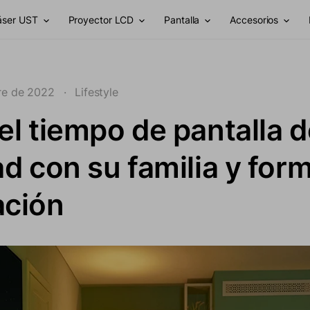
láser UST
Proyector LCD
Pantalla
Accesorios
re de 2022
·
Lifestyle
el tiempo de pantalla 
ad con su familia y for
ación