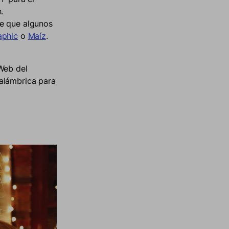
.
re que algunos
aphic
o
Maíz
.
Web del
alámbrica para