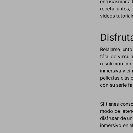
entusiasmar a
receta juntos,
videos tutoria
Disfrut
Relajarse junt
fácil de vincu
resolución con 
inmersiva y ci
películas clás
con su serie fa
Si tienes cons
modo de latenc
disfrutar de u
inmersivo en e