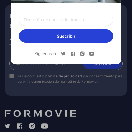
Obtenga €10 de descuento en
su primer pedido
Suscribir
Suscríbase para recibir información exclusiva, promociones
especiales y más.
Síguenos en
Suscribir
Has leído nuestro
política de privacidad
y el consentimiento para
recibir la comunicación de marketing de Formovie.