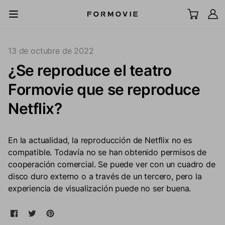
Ir al contenido
All Scenes
13 de octubre de 2022
¿Se reproduce el teatro
Televisor láser UST
Formovie que se reproduce
Proyector LCD
Netflix?
Pantalla
En la actualidad, la reproducción de Netflix no es
compatible. Todavía no se han obtenido permisos de
Accesorios
cooperación comercial. Se puede ver con un cuadro de
disco duro externo o a través de un tercero, pero la
Explorar
experiencia de visualización puede no ser buena.
Compartir en Facebook
Se abre en una nueva ventana.
Tweet en Twitter
Se abre en una nueva ventana.
Pin en Pinterest
Se abre en una nueva ventana.
Soporte