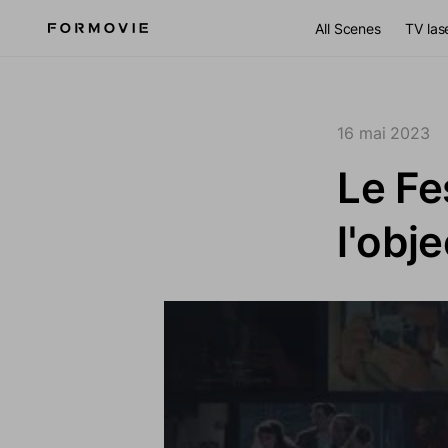
Aller au contenu
All Scenes
TV las
16 mai 2023
Le Fe
l'obj