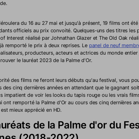
de.
déroulera du 16 au 27 mai et jusqu'à présent, 19 films ont été
nts officiels au prix convoité. Quelques-uns des titres les 
of Interest réalisé par Johnathan Glazer et The Old Oak réal
jà remporté le prix à deux reprises. Le
panel de neuf membre
lisateurs, producteurs, acteurs et actrices du monde entier 
rouver le lauréat 2023 de la Palme d'Or.
ité des films ne feront leurs débuts qu'au festival, vous po
és des cinq dernières années en attendant que le gagnant so
 impatient de voir les looks du tapis rouge ou les vrais films
qui ont remporté la Palme d'Or au cours des cinq dernières an
 est mieux apprécié en HD.
auréats de la Palme d'or du Fes
nes (2018-2022)