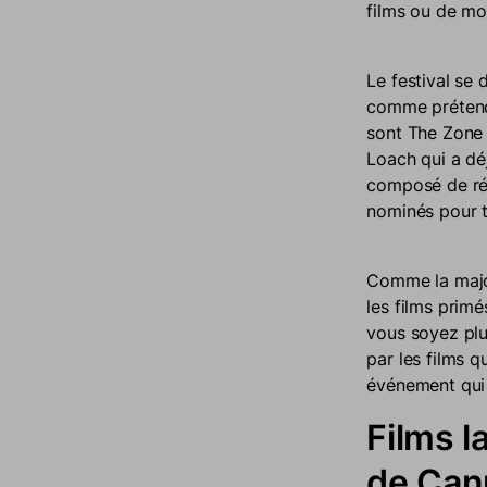
films ou de mo
Le festival se 
comme prétenda
sont The Zone 
Loach qui a dé
composé de réa
nominés pour t
Comme la major
les films prim
vous soyez plus
par les films 
événement qui
Films l
de Can