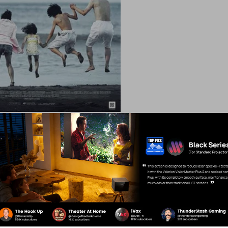
r la vie d'une famille japonaise défavorisée qui a appris à su
vol à l'étalage. La famille adopte une fille un jour après que
par une journée froide, mais cette seule décision change leu
la communauté d'une manière qu'ils n'avaient pas imaginée.
le en streaming sur
tous les principaux services de streaming
x ou Apple TV+, et disponible directement sur le Formovie
0.