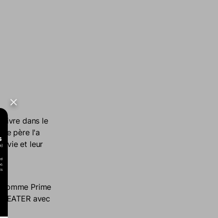
rvivre dans le
 le père l'a
r vie et leur
comme Prime
 THEATER avec