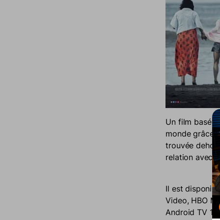
Un film basé su
monde grâce au 
trouvée dehors 
relation avec 
Il est disponib
Video, HBO Ma
Android TV 11.