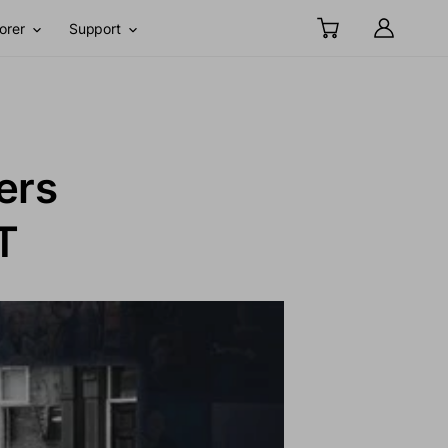
orer
Support
ers
T