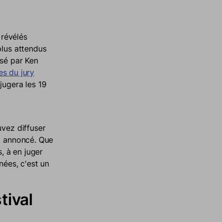
 révélés
plus attendus
isé par Ken
s du jury
jugera les 19
uvez diffuser
it annoncé. Que
, à en juger
nées, c'est un
tival