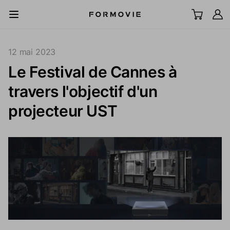
Aller au contenu
All Scenes
12 mai 2023
Le Festival de Cannes à
TV laser UST
travers l'objectif d'un
LCD Projector
projecteur UST
Écran
Accessoires
Explorer
Support