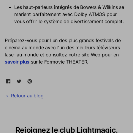
Les haut-parleurs intégrés de Bowers & Wilkins se
marient parfaitement avec Dolby ATMOS pour
vous offrir le système de divertissement complet.
Préparez-vous pour l'un des plus grands festivals de
cinéma au monde avec l'un des meilleurs téléviseurs
laser au monde et consultez notre site Web pour en
savoir plus
sur le Formovie THEATER.
Partager sur Facebook
Ouvre dans une nouvelle fenêtre.
Tweeter sur Twitter
Ouvre dans une nouvelle fenêtre.
Épingler sur Pinterest
Ouvre dans une nouvelle fenêtre.
Retour au blog
Rejoignez le club Lightmagic.