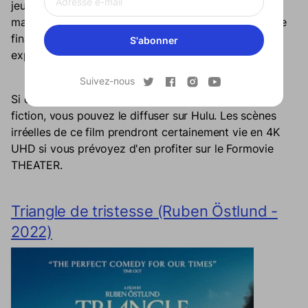
jeune fille grandit pour devenir très friande de
machines, en particulier de voitures, et elle développe
finalement un lien très intime avec une voiture, ce qui
S'abonner
explique pourquoi ce film est classé dans l'horreur.
Suivez-nous
Si cela ressemble à votre type de film de science-
fiction, vous pouvez le diffuser sur Hulu. Les scènes
irréelles de ce film prendront certainement vie en 4K
UHD si vous prévoyez d'en profiter sur le Formovie
THEATER.
Triangle de tristesse (Ruben Östlund -
2022)