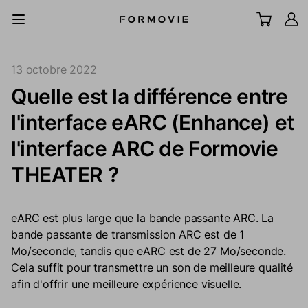
Aller au contenu
All Scenes
13 octobre 2022
Quelle est la différence entre
TV laser UST
l'interface eARC (Enhance) et
LCD Projector
l'interface ARC de Formovie
THEATER ?
Écran
Accessoires
eARC est plus large que la bande passante ARC. La
bande passante de transmission ARC est de 1
Mo/seconde, tandis que eARC est de 27 Mo/seconde.
Explorer
Cela suffit pour transmettre un son de meilleure qualité
afin d'offrir une meilleure expérience visuelle.
Support