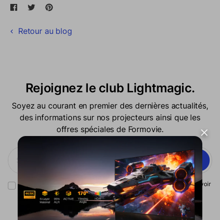
Partager sur Facebook
Ouvre dans une nouvelle fenêtre.
Tweeter sur Twitter
Ouvre dans une nouvelle fenêtre.
Épingler sur Pinterest
Ouvre dans une nouvelle fenêtre.
Retour au blog
Rejoignez le club Lightmagic.
Soyez au courant en premier des dernières actualités,
des informations sur nos projecteurs ainsi que les
offres spéciales de Formovie.
S'abonner
Vous avez lu notre
politique de confidentialité
et consentez à recevoir
les communications marketing de Formovie.