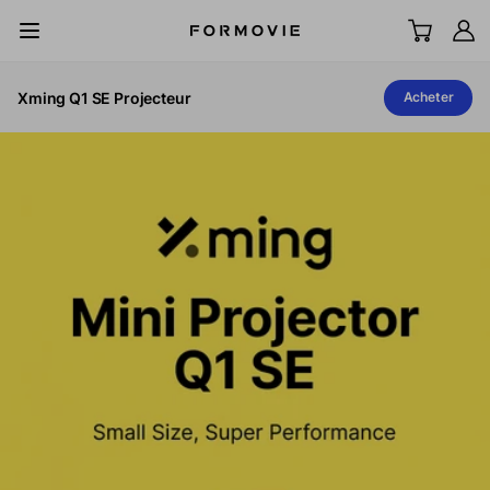
Aller au contenu
All Scenes
Xming Q1 SE Projecteur
Acheter
TV laser UST
LCD Projector
Écran
Accessoires
Explorer
Support